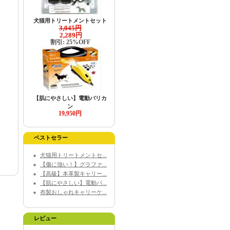
犬猫用トリートメントセット
3,045円
2,289円
割引: 25%OFF
【肌にやさしい】電動バリカ
ン
19,950円
ベストセラー
犬猫用トリートメントセ...
【傷に強い！】グラファ...
【高級】本革製キャリー...
【肌にやさしい】電動バ...
布製おしゃれキャリーケ...
レビュー