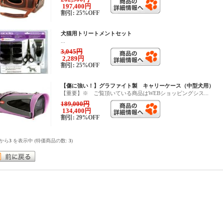
197,400円
割引: 25%OFF
犬猫用トリートメントセット
...
3,045円
2,289円
割引: 25%OFF
【傷に強い！】グラファイト製 キャリーケース（中型犬用）
【重要】※ ご覧頂いている商品はWEBショッピングシス...
189,000円
134,400円
割引: 29%OFF
から
3
を表示中 (特価商品の数:
3
)