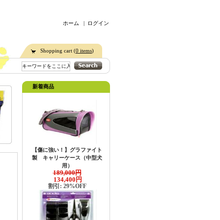
ホーム
|
ログイン
Shopping cart (
0 items
)
新着商品
【傷に強い！】グラファイト
製 キャリーケース（中型犬
用）
189,000円
134,400円
割引: 29%OFF