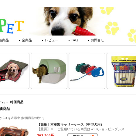
着商品
::
全商品
::
レビュー
::
FAQ
::
お問合せ
ーム
:: 特価商品
価商品
から
3
を表示中 (特価商品の数:
3
)
【高級】本革製キャリーケース（中型犬用）
【重要】※ ご覧頂いている商品はWEBショッピングシス...
262,500円