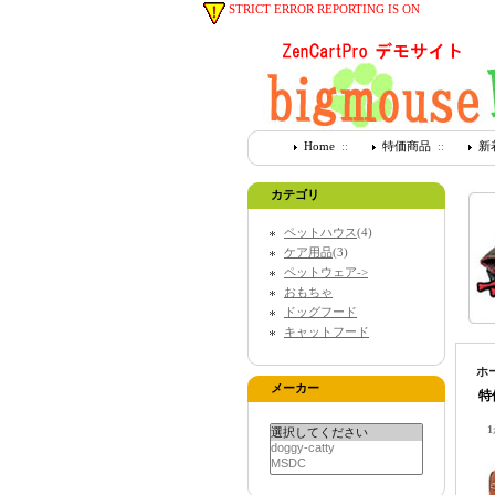
STRICT ERROR REPORTING IS ON
Home
::
特価商品
::
新
カテゴリ
ペットハウス
(4)
ケア用品
(3)
ペットウェア->
おもちゃ
ドッグフード
キャットフード
ホ
メーカー
特
1