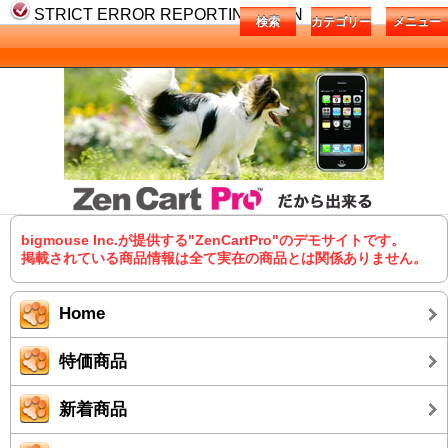
STRICT ERROR REPORTING IS ON
検索
カテゴリー
メニュー
bigmouse Inc.が提供する"ZenCartPro"のデモサイトです。
掲載されている商品情報は全て実在の商品とは関係ありません。
Home
特価商品
新着商品