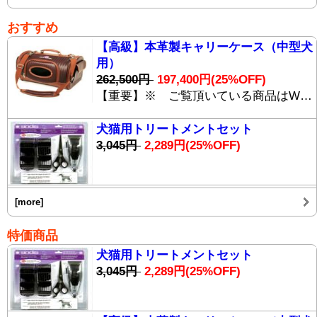
おすすめ
【高級】本革製キャリーケース（中型犬
用）
262,500円
197,400円
(25%OFF)
【重要】※ ご覧頂いている商品はWEBショッピングシステムのデモサイトに掲載しているダミー商品です。実際のご購入は出来ません。 【高級】本革製キャリーケース（中型犬用）[Doggy Catty BB-999]は、傷と汚れに強いグラファイで作られた小型・中型犬用のキャリーバッグです。 航空機内に持ち込み可能で、シートの下に上手く収められる大きさに作られています。 また、航空機にも使われる新素材グラファイトを使用しているため、「軽く」「丈夫」で「汚れにくい」ため、長期の旅行にも最適です。 独特のデザインと共に、内部の居住性にも気遣いがあふれており、床面のクッションは勿論、側面にもクッションが取り付けられており、わんちゃんも大安心。 ストラップの取り付け位置も変更可能。 一緒に「お出かけ用シュラフ SKシリーズ」(写真上)をお求めいただければ、防汚性・撥水性に優れた[Doggy Catty cc-0009]で、アウトドアはもちろん、海外旅行でもいつでもワンちゃんと一緒です。
犬猫用トリートメントセット
3,045円
2,289円
(25%OFF)
[more]
特価商品
犬猫用トリートメントセット
3,045円
2,289円
(25%OFF)