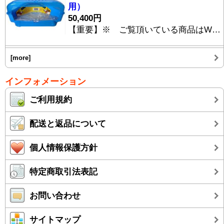
用）
50,400円
【重要】※ ご覧頂いている商品はWEBショッピングシステムのデモサイトに掲載しているダミー商品です。実際のご購入は出来ません。 プラスチック製キャリーケース[Doggy Catty DD-0119]は、傷に強い特殊プラスチック製キャリーバッグです。 航空機内に持ち込み可能で、シートの下に上手く収められる大きさに作られています。 また、航空機にも使われる新素材グラファイトを使用しているため、「軽く」「丈夫」で「汚れにくい」ため、長期の旅行にも最適です。 独特のデザインと共に、内部の居住性にも気遣いがあふれており、床面のクッションは勿論、側面にもクッションが取り付けられており、わんちゃんも大安心。 ストラップの取り付け位置も変更可能。 一緒に「お出かけ用シュラフ SKシリーズ」(写真上)をお求めいただければ、防汚性・撥水性に優れた[Doggy Catty cc-0009]で、アウトドアはもちろん、海外旅行でもいつでもワンちゃんと一緒です。
[more]
インフォメーション
ご利用規約
配送と返品について
個人情報保護方針
特定商取引法表記
お問い合わせ
サイトマップ