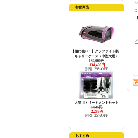
d
特価商品
こ
メ
【傷に強い！】グラファイト製
キャリーケース（中型犬用）
189,000円
134,400円
割引: 29%OFF
犬猫用トリートメントセット
3,045円
2,289円
割引: 25%OFF
おすすめ