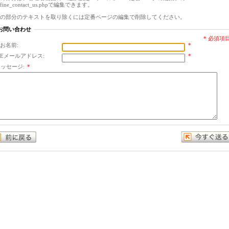
efine_contact_us.phpで編集できます。
の部分のテキストを取り除くには定番ページの編集で削除してください。
お問い合わせ
* 必須項
お名前:
*
Eメールアドレス:
*
ッセージ:
*