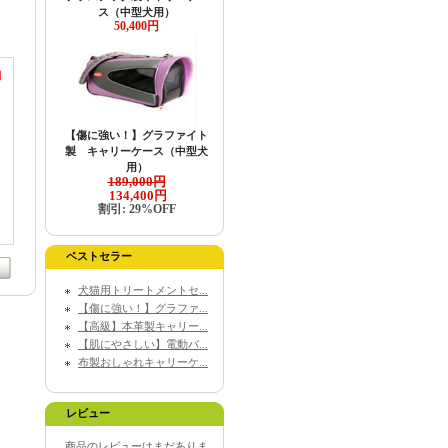
ス（中型犬用）
50,400円
目
【傷に強い！】グラファイト
製 キャリーケース（中型犬
用）
189,000円
134,400円
割引: 29%OFF
ベストセラー
犬猫用トリートメントセ...
【傷に強い！】グラファ...
【高級】本革製キャリー...
【肌にやさしい】電動バ...
布製おしゃれキャリーケ...
レビュー
商品のレビューはまだありま