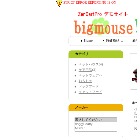
STRICT ERROR REPORTING IS ON
Home
::
特価商品
::
新
カテゴリ
ペットハウス
(4)
ケア用品
(3)
ペットウェア->
おもちゃ
ドッグフード
キャットフード
ホ
メーカー
72
広
TE
FA
お
こ