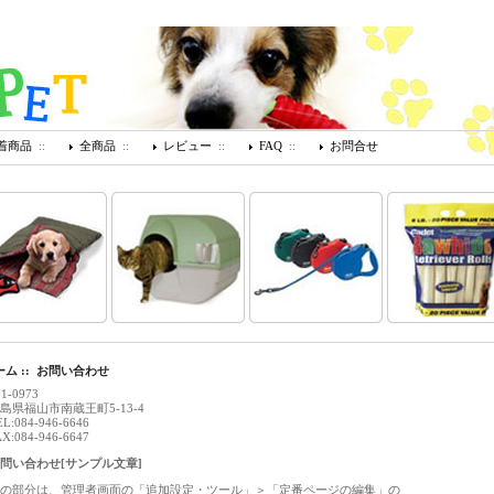
着商品
::
全商品
::
レビュー
::
FAQ
::
お問合せ
ーム
:: お問い合わせ
1-0973
島県福山市南蔵王町5-13-4
L:084-946-6646
X:084-946-6647
問い合わせ[サンプル文章]
の部分は、管理者画面の「追加設定・ツール」＞「定番ページの編集」の