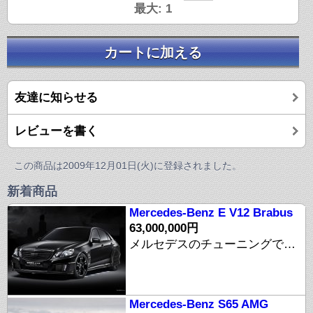
最大: 1
カートに加える
友達に知らせる
レビューを書く
この商品は2009年12月01日(火)に登録されました。
新着商品
Mercedes-Benz E V12 Brabus
63,000,000円
メルセデスのチューニングでは知らない物はいないチューニングメーカーの【BRABUS】が製作した「ブラバスE V12クーペ」。 エンジンは新型Eクラスのクーペをベースに搭載されているV12エンジンの6.3リッターツインターボ パワーは驚愕の640馬力。0-100km/hは4.2秒、0-200km/hが12.9秒 最大時速は約370km/h を誇る。 ブラバス仕様のコイルオーバーサスペンションシステムと19インチホイールを装着、カーボンファイバーを多用しフロントスポイラー、グリル、フロントフェンダー、リアフェンダー、リアディフューザー、インテークシステムなどと共に、内装にもブラバスらしくカーボンを多用し、シートやカーペットや内張りにも軽量素材が使われている。 リアタイヤのホイールアーチカバーが特徴的である。 価格は60万ユーロ
Mercedes-Benz S65 AMG