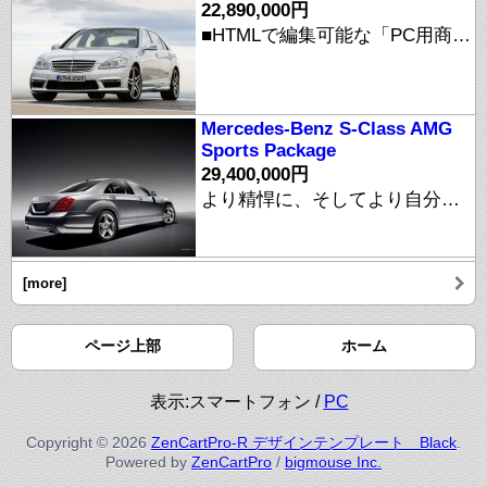
22,890,000円
■HTMLで編集可能な「PC用商品説明文エリア」 商品に関する説明文をHTMLで自由に表現しましょう。 【※ご注意】 このサイトに掲載されている情報はすべて"デモサイト"としてのダミー情報です。 実在の商品とは関係ありませんのでご注意ください。 【※ご注意】 こちらのサイトで商品をご注文頂く事は出来ません。
Mercedes-Benz S-Class AMG
Sports Package
29,400,000円
より精悍に、そしてより自分らしく。特別なSクラス。 エレガントにしてダイナミックなSクラスを、より精悍に！ S500にAMGスポーツパッケージをオプションでご用意しました。 AMGスタイリングパッケージと専用デザインのヘッドライト、スポーツサスペンションに加え、一層攻撃的な印象を与えるAMGマルチスポークアルミホイールを装備。インテリアには、VANISH Brabus 仕様のコンポジット。 大人の落ち着きと共に攻撃性をイメージさせるレッドカラーステッチが心を揺さぶります。 S500AMGスポーツパッケージ ●18インチAMGマルチスポークアルミホイール(前:225/40R18、後:245/35R18) ●AMGスタイリングパッケージ(フロントスポイラー・サイド&リアスカート、トランクリッドスポイラーリップ) ●専用デザインヘッドライト(ダーク) ●専用インテリアデザイン(ブラックルーフライナー、レッドカラーステッチング、レッドカラーシートベルト、専用アルミニウム調トリム) ●スポーツサスペンション ●専用フロアマット
[more]
ページ上部
ホーム
表示:スマートフォン /
PC
Copyright © 2026
ZenCartPro-R デザインテンプレート Black
.
Powered by
ZenCartPro
/
bigmouse Inc.