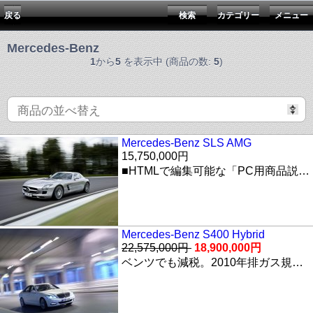
戻る
検索
カテゴリー
メニュー
Mercedes-Benz
1
から
5
を表示中 (商品の数:
5
)
Mercedes-Benz SLS AMG
15,750,000円
■HTMLで編集可能な「PC用商品説明文エリア」 商品に関する説明文をHTMLで自由に表現しましょう。 【※ご注意】 このサイトに掲載されている情報はすべて"デモサイト"としてのダミー情報です。 実在の商品とは関係ありませんのでご注意ください。 【※ご注意】 こちらのサイトで商品をご注文頂く事は出来ません。
Mercedes-Benz S400 Hybrid
22,575,000円
18,900,000円
ベンツでも減税。2010年排ガス規制適用車。ハイブリッドでさらに経済的に。。。 あなたの愛車としてさらにあなたらしさを演出するために、様々な純正アクセサリーをご用意しました。 ■HTMLで編集可能な「PC用商品説明文エリア」 商品に関する説明文をHTMLで自由に表現しましょう。 【※ご注意】 このサイトに掲載されている情報はすべて"デモサイト"としてのダミー情報です。 実在の商品とは関係ありませんのでご注意ください。 【※ご注意】 こちらのサイトで商品をご注文頂く事は出来ません。