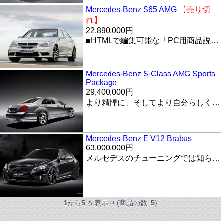
Mercedes-Benz S65 AMG
【売り切
れ】
22,890,000円
■HTMLで編集可能な「PC用商品説明文エリア」 商品に関する説明文をHTMLで自由に表現しましょう。 【※ご注意】 このサイトに掲載されている情報はすべて"デモサイト"としてのダミー情報です。 実在の商品とは関係ありませんのでご注意ください。 【※ご注意】 こちらのサイトで商品をご注文頂く事は出来ません。
Mercedes-Benz S-Class AMG Sports
Package
29,400,000円
より精悍に、そしてより自分らしく。特別なSクラス。 エレガントにしてダイナミックなSクラスを、より精悍に！ S500にAMGスポーツパッケージをオプションでご用意しました。 AMGスタイリングパッケージと専用デザインのヘッドライト、スポーツサスペンションに加え、一層攻撃的な印象を与えるAMGマルチスポークアルミホイールを装備。インテリアには、VANISH Brabus 仕様のコンポジット。 大人の落ち着きと共に攻撃性をイメージさせるレッドカラーステッチが心を揺さぶります。 S500AMGスポーツパッケージ ●18インチAMGマルチスポークアルミホイール(前:225/40R18、後:245/35R18) ●AMGスタイリングパッケージ(フロントスポイラー・サイド&リアスカート、トランクリッドスポイラーリップ) ●専用デザインヘッドライト(ダーク) ●専用インテリアデザイン(ブラックルーフライナー、レッドカラーステッチング、レッドカラーシートベルト、専用アルミニウム調トリム) ●スポーツサスペンション ●専用フロアマット
Mercedes-Benz E V12 Brabus
63,000,000円
メルセデスのチューニングでは知らない物はいないチューニングメーカーの【BRABUS】が製作した「ブラバスE V12クーペ」。 エンジンは新型Eクラスのクーペをベースに搭載されているV12エンジンの6.3リッターツインターボ パワーは驚愕の640馬力。0-100km/hは4.2秒、0-200km/hが12.9秒 最大時速は約370km/h を誇る。 ブラバス仕様のコイルオーバーサスペンションシステムと19インチホイールを装着、カーボンファイバーを多用しフロントスポイラー、グリル、フロントフェンダー、リアフェンダー、リアディフューザー、インテークシステムなどと共に、内装にもブラバスらしくカーボンを多用し、シートやカーペットや内張りにも軽量素材が使われている。 リアタイヤのホイールアーチカバーが特徴的である。 価格は60万ユーロ
1
から
5
を表示中 (商品の数:
5
)