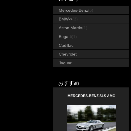
Mercedes-Benz
(5)
BMW->
(3)
Aston Martin
(1)
Bugatti
(1)
Cadillac
Chevrolet
Jaguar
おすすめ
MERCEDES-BENZ SLS AMG