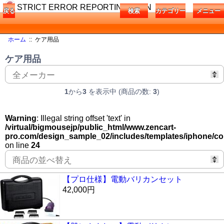
STRICT ERROR REPORTING IS ON
戻る
検索
カテゴリー
メニュー
ホーム
:: ケア用品
ケア用品
1
から
3
を表示中 (商品の数:
3
)
Warning
: Illegal string offset 'text' in
/virtual/bigmousejp/public_html/www.zencart-
pro.com/design_sample_02/includes/templates/iphone/co
on line
24
【プロ仕様】電動バリカンセット
42,000円